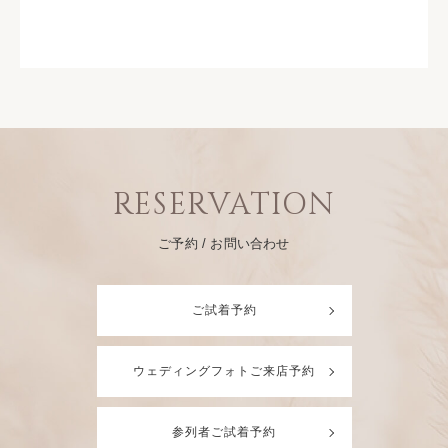
個人情報をお預かりする目的は以下の通りです
当社は、以下に示す利用目的のために、皆様から個人
情報をご提供いただく場合があります。
提供する商品、各種サービスのお申込みや施設の見
学予約受付のため
ご購入いただいた商品、カタログや資料の発送のた
め
ダイレクトメールや電子メール配信による、情報の
提供のため
RESERVATION
ご登録いただいた会員様向けサービスの提供のため
アンケート、イベント等にご協力いただくため
ご予約 / お問い合わせ
メールによる問い合わせ照会や意見募集のため
その他、正当と認められる目的のため
お客様からお預かりした個人情報は、上記の目的以外
ご試着予約
では使用しません。
個人情報の管理
お客様からお預かりした個人情報については、 当社に
ウェディングフォトご来店予約
おいて厳重に管理しており、個人情報の漏洩、流用、
改ざん等の防止に適切な対策を講じています。 ○個人
参列者ご試着予約
情報の第三者への提供 当社は、お客様からお預かりし