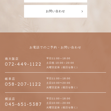
た個人情報を、正当な事由のある場合を除き第三者へ
提供・開示することは一切ありません。但し、法律に
お問い合わせ
基づき提示しなければならない場合はその限りではご
ざいません。 また第三者に提供する場合は、契約によ
る義務づけの方法により、その第三者からの漏洩・再
提供を防止いたします。
アクセスログについて
当Webサイトでは、アクセスされたお客様の情報をア
お電話でのご予約・お問い合わせ
クセスログという形式で記録しています。アクセスロ
グは、アクセスされたお客様のドメイン名、IPアドレ
南大阪店
平日11:00～18:00
ス、ブラウザの種類、アクセス日時等が含まれます。
072-449-1122
土日祝 10:00～20:00
また、当Webサイトの保守管理、利用状況に関する統
火曜日定休（祝日を除く）
計調査・分析のために活用しますが、これ以外の目的
で利用することは一切ありません。 ○プライバシーポ
岐阜店
平日11:00～18:00
058-207-1122
リシーの改訂 本プライバシーポリシーは、法令や社会
土日10:00〜20:00
火曜日定休（祝日を除く）
環境の変化、及び 当社の提供するサービスの拡充等に
応じ、適宜改訂を行います。尚、改訂にあたっては個
横浜店
平日11:00～18:00
人情報を保護するという原則は守ります。 また本プラ
045-651-5387
土日10:00～20:00
イバシーポリシーの改訂を行った場合、当Webサイト
火曜日定休（祝日を除く）