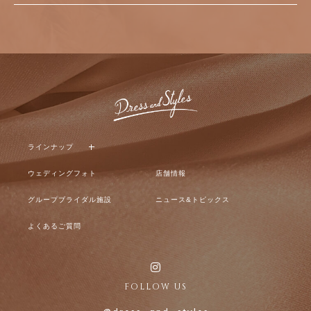
のWebページ上に掲載することにより、お客様が常に
閲覧可能なかたちで公開します。
Cookieについて
お客様が当Webサイトをご利用する過程で、サイト運
営のためにお客様の「Cookie情報」を取得する場合が
あります。「Cookie情報」とは、お客様が当Webサイ
トを再度訪問されたときなどに、より便利に閲覧して
頂くため、お客様がご使用のコンピュータを識別する
データのことです。お客様のコンピュータを識別する
ことはできますが、お客様自身を識別することはでき
ラインナップ
ません。当Webサイトは、利便性を考慮してCookieを
ウェディングフォト
店舗情報
使用しておりますが、お客様がご使用になるインター
ネット閲覧ソフト（ブラウザ）の設定を変更すること
グループブライダル施設
ニュース&トピックス
により、Cookieを拒否するように設定することもでき
ます。その場合、当Webサイト、またはWebサイトに
よくあるご質問
おけるサービスを正常にご利用頂けない場合がござい
ますので、予めご了承ください。
「IM-DMP」の活用について
FOLLOW US
当社では、株式会社インティメート・マージャーが運
営するデータマネジメントプラットフォーム「IM-