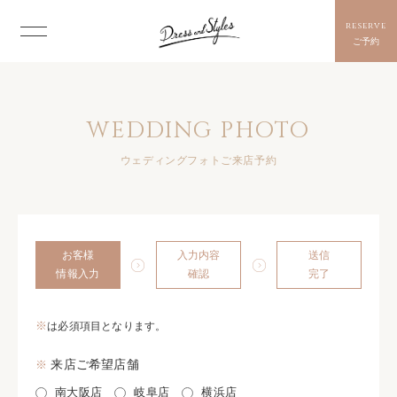
reserve
ご予約
WEDDING PHOTO
ウェディングフォトご来店予約
お客様
入力内容
送信
情報入力
確認
完了
※
は必須項目となります。
※
来店ご希望店舗
南大阪店
岐阜店
横浜店