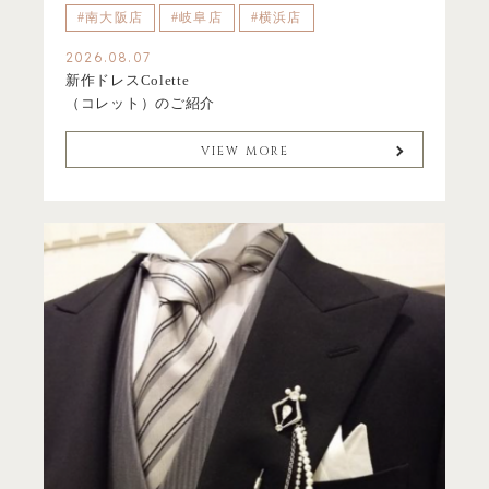
#南大阪店
#岐阜店
#横浜店
2026.08.07
新作ドレスColette
（コレット）のご紹介
VIEW MORE