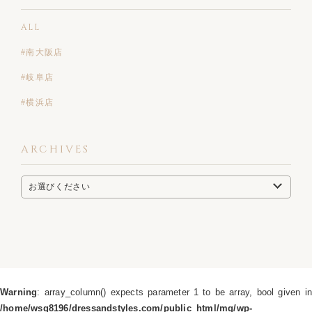
ALL
#南大阪店
#岐阜店
#横浜店
ARCHIVES
Warning
: array_column() expects parameter 1 to be array, bool given in
/home/wsg8196/dressandstyles.com/public_html/mg/wp-