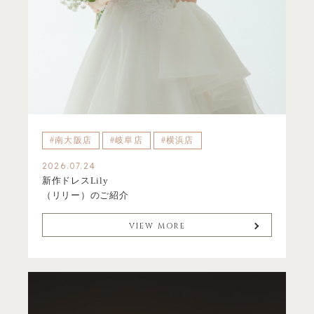
#南大阪店
#岐阜店
#横浜店
2026.07.24
新作ドレスLily
（リリー）のご紹介
VIEW MORE